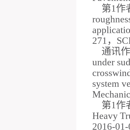
第
1作者．
roughness
applicati
271，S
通讯
under sud
crosswind
system v
Mechan
第
1作者．
Heavy Tr
2016-0