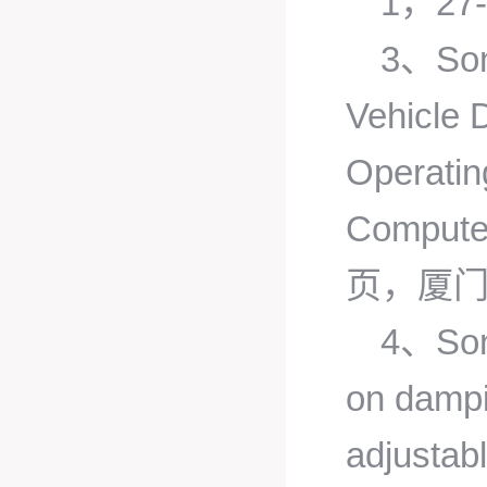
1，27
3、Son
Vehicle 
Operatin
Compute
页，厦门，
4、Son
on dampi
adjustab