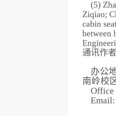
(5) Zh
Ziqiao; C
cabin sea
between h
Engineeri
通讯作
办公
南岭校区
Office
Email