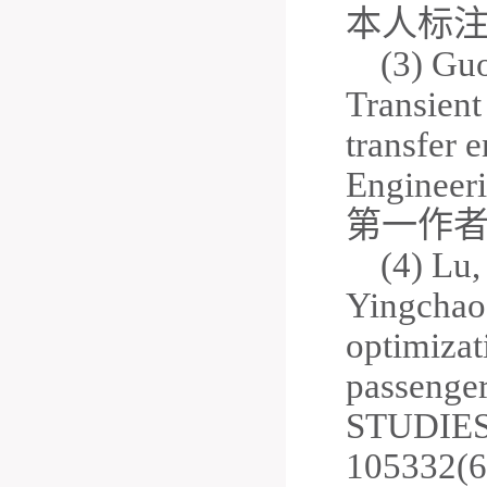
本人标
(3) Gu
Transient
transfer 
Engineeri
第一作
(4) Lu
Yingchao;
optimizat
passenger
STUDIES
105332(6