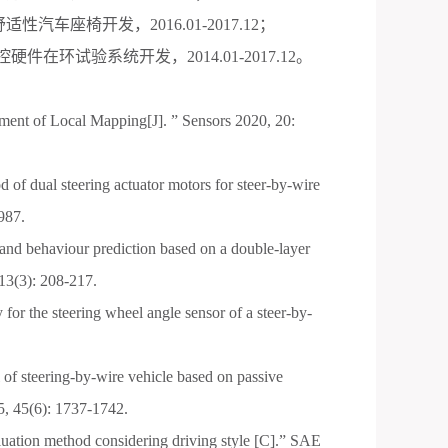
舒适性汽车座椅开发，
2016.01-2017.12
；
控硬件在环试验系统开发，
2014.01-2017.12
。
ent of Local Mapping[J].
”
Sensors 2020, 20:
d of dual steering actuator motors for steer-by-wire
987.
 and behaviour prediction based on a double-layer
13(3): 208-217.
 for the steering wheel angle sensor of a steer-by-
l of steering-by-wire vehicle based on passive
5, 45(6): 1737-1742.
luation method considering driving style [C].
”
SAE