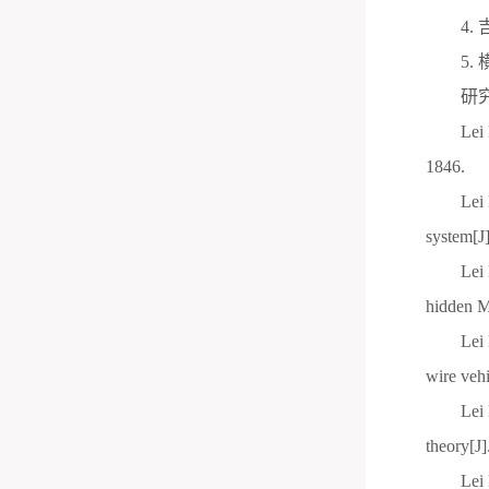
4.
5.
研
Lei
1846.
Lei
system[J
Lei
hidden M
Lei
wire vehi
Lei
theory[J]
Lei