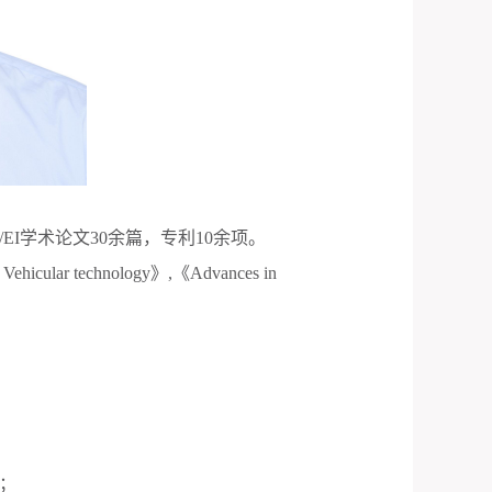
/EI
学术论文
30
余篇，专利
10
余项。
 Vehicular technology
》
,
《
Advances in
；