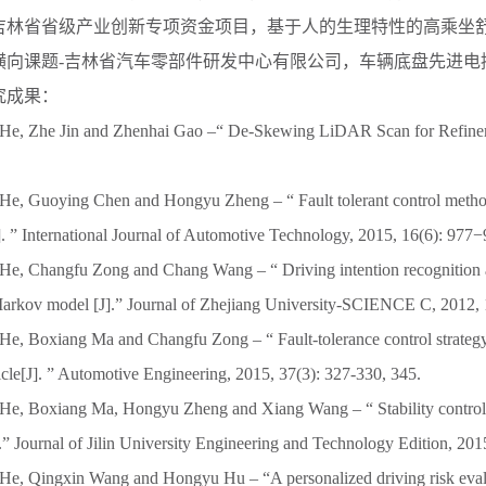
吉林省省级产业创新专项资金项目，基于人的生理特性的高乘坐
横向课题
-
吉林省汽车零部件研发中心有限公司，车辆底盘先进电
究成果：
 He, Zhe Jin and Zhenhai Gao
–“
De-Skewing LiDAR Scan for Refinem
 He, Guoying Chen and Hongyu Zheng
– “
Fault tolerant control metho
].
”
International Journal of Automotive Technology, 2015, 16(6): 977
−
 He, Changfu Zong and Chang Wang
– “
Driving intention recognition
arkov model [J].
”
Journal of Zhejiang University-SCIENCE C, 2012, 
 He, Boxiang Ma and Changfu Zong
– “
Fault-tolerance control strategy
cle[J].
”
Automotive Engineering, 2015, 37(3): 327-330, 345.
 He, Boxiang Ma, Hongyu Zheng and Xiang Wang
– “
Stability contro
.
”
Journal of Jilin University Engineering and Technology Edition, 201
 He, Qingxin Wang and Hongyu Hu
– “
A personalized driving risk eva