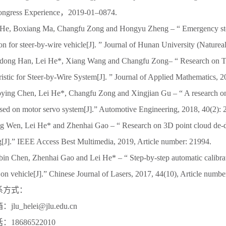
ngress Experience
，
2019-01
–
0874.
 He, Boxiang Ma, Changfu Zong and Hongyu Zheng
– “
Emergency stee
on for steer-by-wire vehicle[J].
”
Journal of Hunan University (Natureal
dong Han, Lei He*, Xiang Wang and Changfu Zong
– “
Research on T
istic for Steer-by-Wire System[J].
”
Journal of Applied Mathematics, 2
ying Chen, Lei He*, Changfu Zong and Xingjian Gu
– “
A research on 
sed on motor servo system[J].
”
Automotive Engineering, 2018, 40(2): 
g Wen, Lei He* and Zhenhai Gao
– “
Research on 3D point cloud de-di
[J].
”
IEEE Access Best Multimedia, 2019, Article number: 21994.
bin Chen, Zhenhai Gao and Lei He*
– “
Step-by-step automatic calibra
on vehicle[J].
”
Chinese Journal of Lasers, 2017, 44(10), Article numbe
系方式：
箱：
jlu_helei@jlu.edu.cn
话：
18686522010