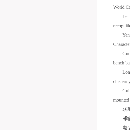
World Co
Lei
recogniti
Yan
Character
Guo
bench ba
Lon
clustering
Gui
mounted 
联
邮
电