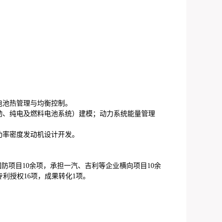
电池热管理与均衡控制。
动、纯电及燃料电池系统）建模；动力系统能量管理
功率密度发动机设计开发。
国防项目
1
0
余项，承担一汽、吉利等企业横向项目
1
0
余
专利授权
1
6
项，成果转化
1
项。