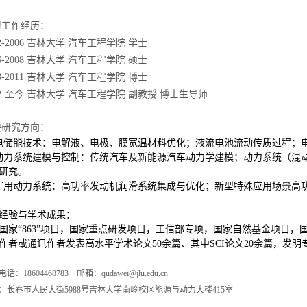
习工作经历：
2-2006
吉林大学
汽车工程学院
学士
6-2008
吉林大学
汽车工程学院
硕士
8-2011
吉林大学
汽车工程学院
博士
2-
至今
吉林大学
汽车工程学院
副教授
博士生导师
要研究方向：
电储能技术：电解液、电极、膜宽温材料优化；液流电池流动传质过程；
动力系统建模与控制：传统汽车及新能源汽车动力学建模；动力系统（混
研究。
军用动力系统：高功率发动机润滑系统集成与优化；新型特殊应用场景高
经验与学术成果：
国家
“
863
”项目，国家重点研发项目，工信部专项，国家自然基金项目，
作者或通讯作者发表高水平学术论文
5
0
余篇、其中
SCI
论文
20
余篇，发明
电话：
18604468783
邮箱：
qudawei
@jlu.edu.cn
：长春市人民大街
5988
号吉林大学南岭校区能源与动力大楼
415
室