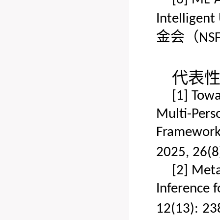
Intelligen
金会（
NS
代表
[1]
Towa
Multi-Pers
Framewor
2025, 26(8
[2]
Meta
Inference 
12(13):
23