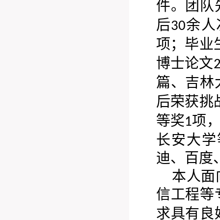
件。团队
后
余人
30
项；毕业
博士论文
篇、吉林
后荣获挑
等奖
项
1
长安大学
迪、百度
本人面
信工程等
求具有良