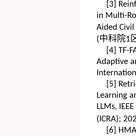
[3]
Rein
in Multi-R
Aided Civil
中科院
(
1
[4]
TF-F
Adaptive a
Internatio
[5]
Retr
Learning a
LLMs
,
IEEE 
(ICRA)
;
202
[6]
HMAA