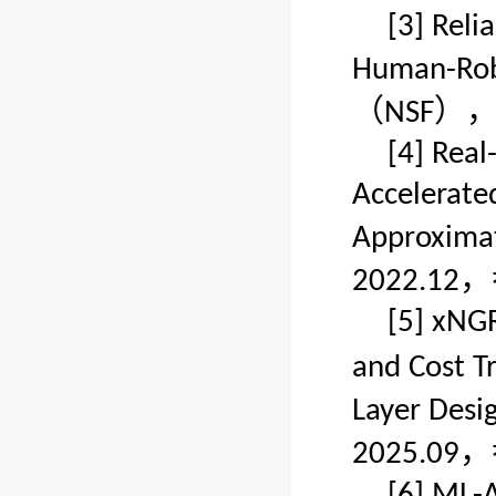
[3]
Reli
Human-Rob
（
）
NSF
[4]
Real
Accelerate
Approxima
，
2022.12
[5]
xNGR
and Cost T
Layer Desi
，
2025.09
[6]
ML-A