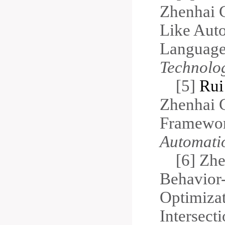
Zhenhai 
Like Aut
Languag
Technolo
[5]
Rui
Zhenhai 
Framewor
Automatio
[
6] Zh
Behavior-
Optimizat
Intersect