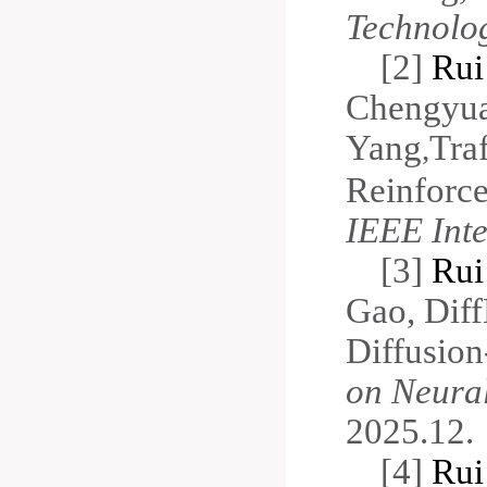
Technolog
[
2]
Rui
Chengyu
Yang
Tra
,
Reinforce
IEEE
Int
[3]
Rui
Gao, Diff
Diffusion
on Neural
2025.12.
[4]
Rui