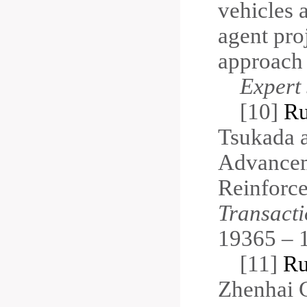
vehicles a
agent pro
approach
Expert 
[10]
Ru
Tsukada 
Advancem
Reinforce
Transacti
19365 – 
[11]
Ru
Zhenhai G