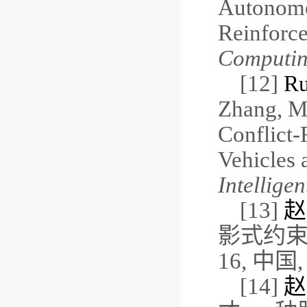
Autonomou
Reinforc
Computi
[12]
Ru
Zhang, Mu
Conflict
Vehicles 
Intellige
[13]
赵
影式约
16,
中国
[14]
赵