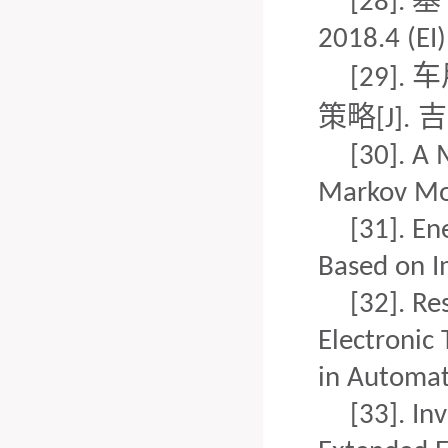
基
[28].
2018.4
(EI)
车
[29].
策略
吉
[J].
[30].
A 
Markov Mod
[31].
En
Based on I
[32].
Re
Electronic 
in Automati
[33].
Inv