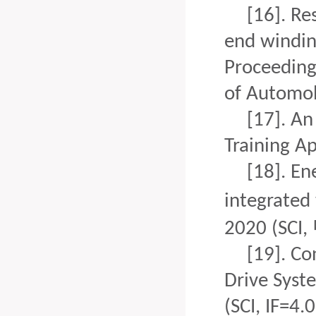
[16].
Re
end windin
Proceedings
of Automob
[17].
An 
Training Ap
[18].
Ene
integrated
2020 (SCI,
[19].
Co
Drive Syst
(SCI, IF=4.