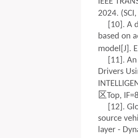
IEEE TRAN
2024. (SCI
[10].
A 
based on a
model[J]. 
[11].
An 
Drivers Us
INTELLIGE
区
Top,
IF=8
[12].
Gl
source vehi
layer - Dy