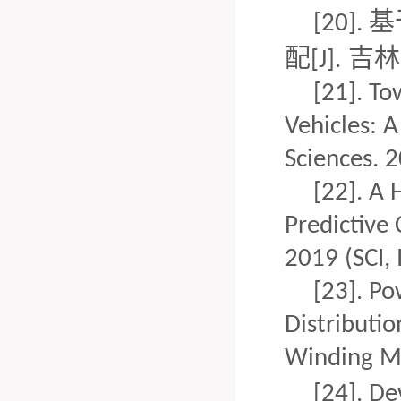
基
[20].
配
吉林
[J].
[21].
To
Vehicles: 
Science
s
. 
[22].
A 
Predictive 
2019 (SCI, 
[23].
Po
Distributi
Winding M
[24].
De