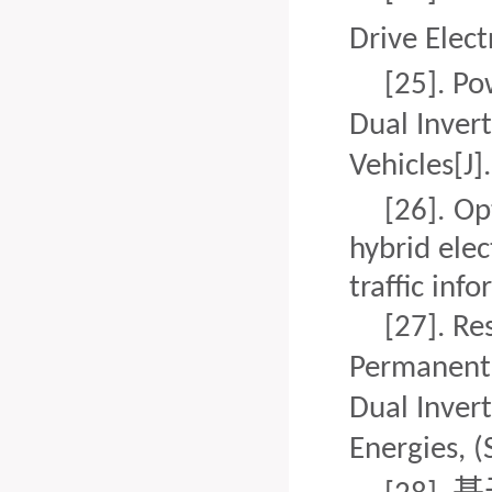
Drive Elect
[25].
Po
Dual Inver
Vehicles
[J].
[26].
Op
hybrid elec
traffic inf
[27].
Re
Permanent
Dual Inver
Energies,
(S