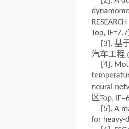
[2].
A do
dynamomete
RESEARCH
Top, IF=
7.7
基于
[3].
汽车工程 (
[4].
Moto
temperatur
neural net
区
Top, IF=
6
[5].
A ma
for heavy-d