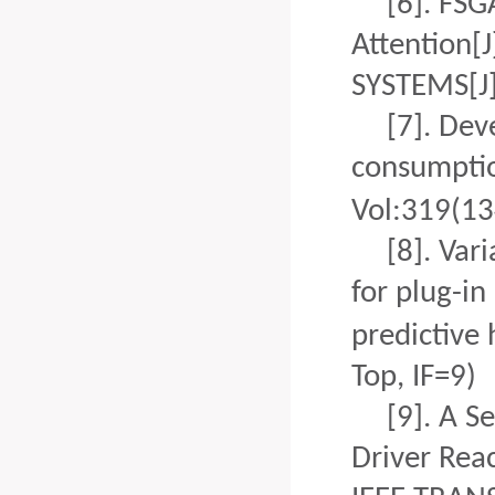
[6].
FSG
Attention
SYSTEMS
[
J
[7].
Deve
consumptio
Vol:
319
(13
[8].
Vari
for plug-in
predictive 
Top,
IF=9)
[9].
A Se
Driver Reac