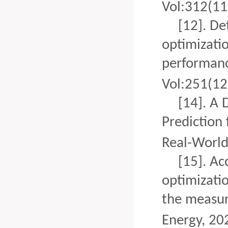
Vol:312(11
[12].
De
optimizati
performance
Vol:251(12
[14].
A 
Prediction 
Real-World
[15].
Acq
optimizati
the measur
E
nergy, 20