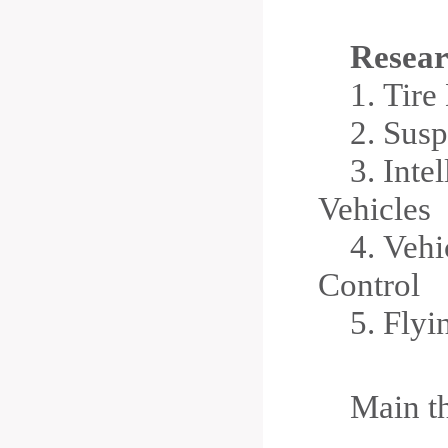
R
esea
1.
Tire
2.
Susp
3.
Inte
Vehicles
4.
Vehi
Control
5.
Flyi
Main th