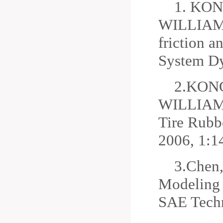
1.
KON
WILLIAM L
friction a
System D
2.
KONG
WILLIAM L
Tire Rubb
2006, 1:1
3.
Chen,
Modeling 
SAE Techn