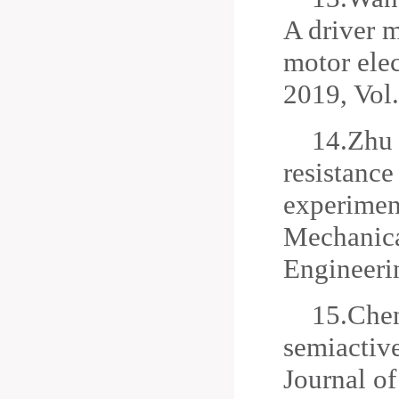
A driver 
motor ele
2019, Vol.
14.
Zhu 
resistance
experiment
Mechanica
Engineeri
15.
Chen
semiactive
Journal o