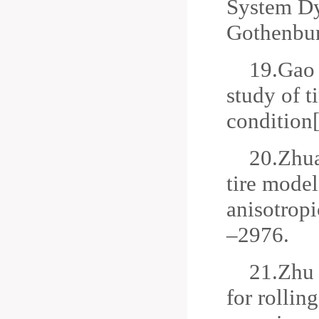
System Dy
Gothenbur
19.
Gao 
study of t
condition[
20.
Zhua
tire model
anisotropi
–2976.
21.
Zhu 
for rollin