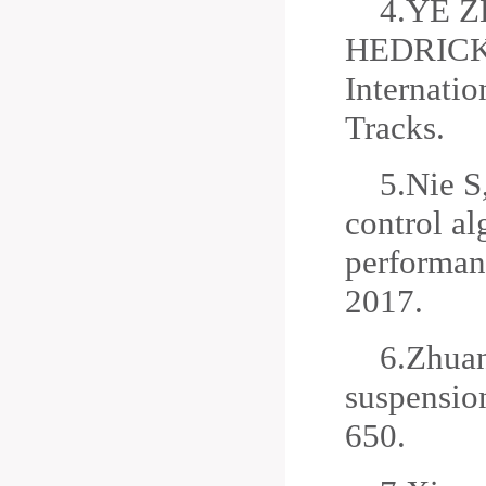
4.
YE Z
HEDRICK. 
Internati
Tracks.
5.
Nie S
control a
performan
2017.
6.
Zhuan
suspensio
650.