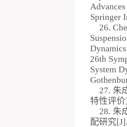
Advances 
Springer 
26.
Chen
Suspension
Dynamics 
26th Symp
System Dy
Gothenbur
27.
特性评价方法
28.
配研究[J].