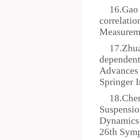
16.
Gao 
correlatio
Measureme
17.
Zhua
dependent 
Advances 
Springer 
18.
Chen
Suspension
Dynamics 
26th Symp