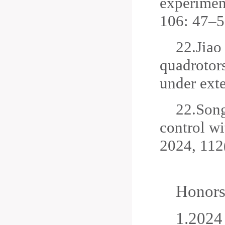
experiment
106: 47–5
22.
Jiao
quadrotors
under exte
22.
Song
control wi
2024, 112
Honors
1.
202