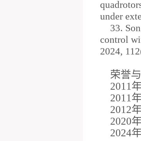
quadrotors
under exte
33.
Son
control wi
2024, 112
荣誉
201
201
201
202
202