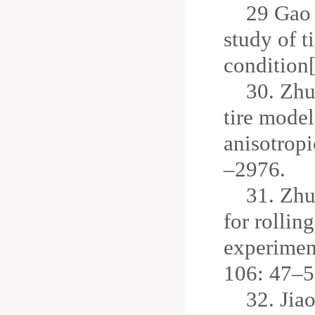
29
Gao 
study of t
condition[
30.
Zhu
tire model
anisotropi
–2976.
31.
Zhu 
for rollin
experiment
106: 47–5
32.
Jiao