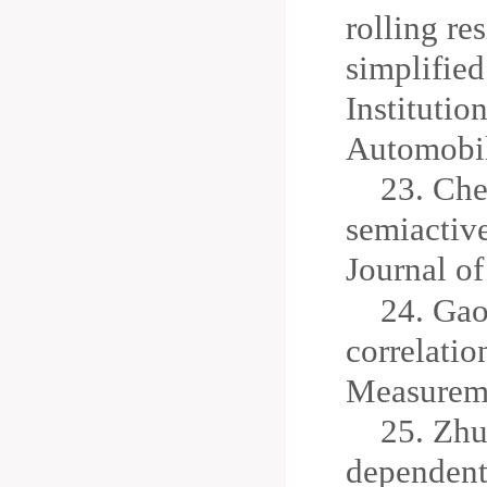
rolling re
simplified
Institutio
Automobil
23.
Chen
semiactive
Journal o
24.
Gao
correlatio
Measureme
25.
Zhua
dependent 