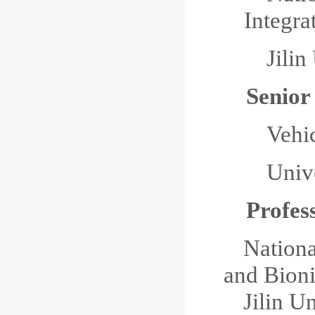
Integra
Jili
Senior
Vehi
Univ
Profes
Nationa
and Bion
Jilin U