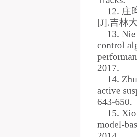
12.
[J].吉林大
13.
Nie 
control a
performan
2017.
14.
Zhua
active su
643-650.
15.
Xion
model
-
bas
2014.