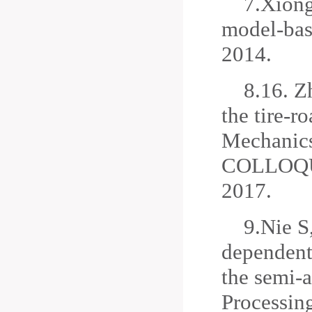
7.
Xiong
model
-
bas
2014.
8.
16.
Zh
the tire-r
Mechanic
COLLOQUIU
2017.
9.
Nie S
dependent
the semi-a
Processin