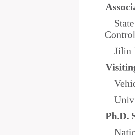
Associ
Stat
Contro
Jili
Visiti
Vehi
Univ
Ph.D. 
Nati