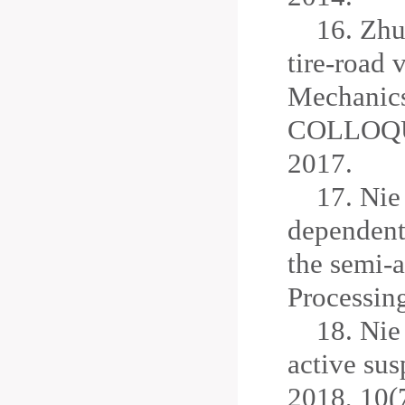
16.
Zhu
tire-road 
Mechanic
COLLOQUIU
2017.
17.
Nie 
dependent
the semi-a
Processin
18. Nie
active su
2018, 10(