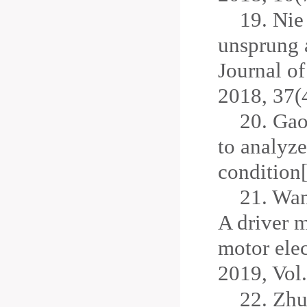
19.
Nie 
unsprung a
Journal o
2018, 37(
20.
Gao 
to analyze
condition
21.
Wang
A driver 
motor ele
2019, Vol.
22.
Zhu