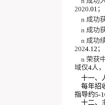
n
成功
2020
.01
；
n
成功
n
成功
n
成功
202
4.12
；
n
荣获
域仅
4
人
十一、
每年招收
指导约5-
十二、