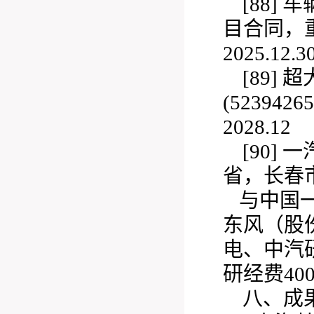
[88]
车
目合同，
2025.12.3
[89]
超
(
52394
2028.12
[90]
一
省，长春
与中国
东风（股
电、
中汽
研经费40
八、成