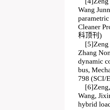
[4]Zeng
Wang Junni
parametric 
Cleaner 
科顶刊)
[5]Zeng
Zhang Nong
dynamic coo
bus, Mecha
798 (SC
[6]Zeng,
Wang, Jixin
hybrid loa