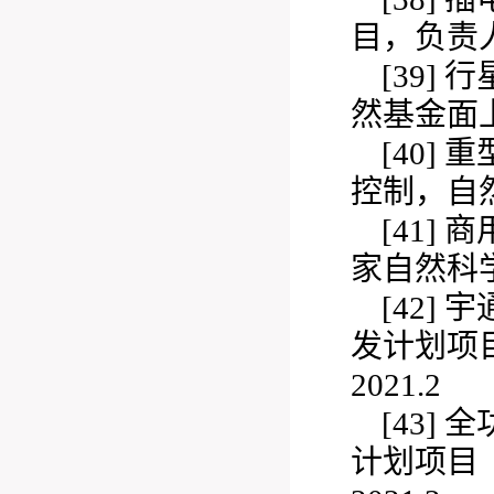
目，负责人，2
[39]
行
然基金面上项
[40]
重
控制，自然基
[41]
商
家自然科
[42]
宇
发计划项目（
2021.2
[43]
全
计划项目（20