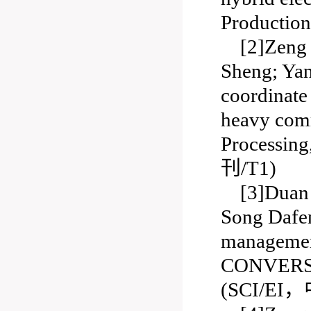
Product
[2]Zeng
Sheng; Yan
coordinate
heavy comm
Processi
刊/T1)
[3]Duan
Song Dafen
management
CONVERSI
(SCI/E