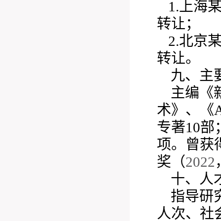
1.上
转让；
2.北
转让。
九、主
主编《
术》、《A
专著10
项。曾获
奖（
2022
十、人
指导研
人次、社