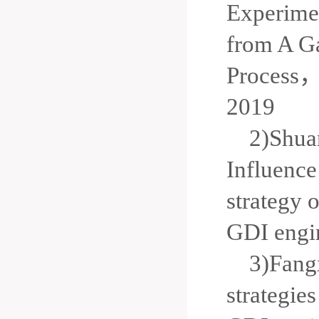
Experimen
from A Ga
Process
2019
2)Shua
Influence
strategy 
GDI engi
3)Fang
strategie