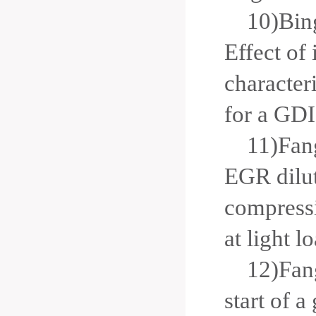
10)Bin
Effect of 
characteri
for a GDI
11)Fan
EGR dilut
compressi
at light 
12)Fan
start of a