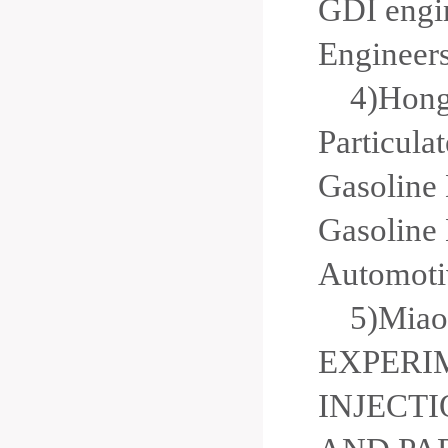
GDI engi
Engineers
4)Hong
Particula
Gasoline 
Gasoline 
Automoti
5)Miao
EXPERI
INJECT