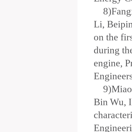
8)Fang
Li, Beipi
on the fir
during the
engine, P
Engineers
9)Miao
Bin Wu, I
character
Engineeri