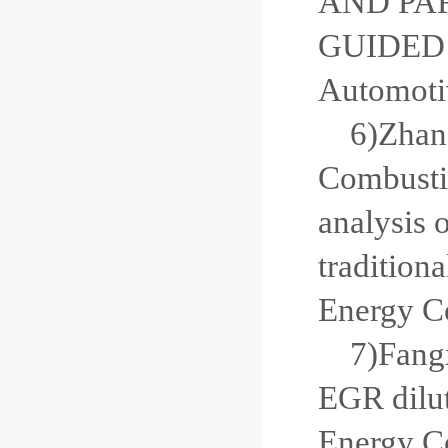
AND PAR
GUIDED
Automoti
6)Zhan
Combustio
analysis 
tradition
Energy C
7)Fangx
EGR dilut
Energy C