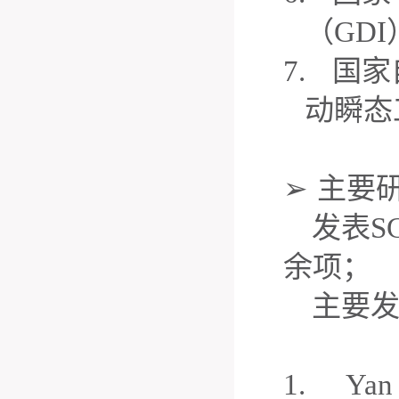
（
GDI
7.
国家
动瞬态
➢
主要
发表
S
余项；
主要
1.
Yan 