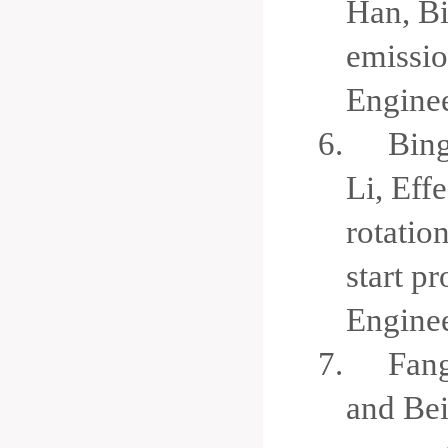
Han, Bi
emissio
Engine
6.
Bing
Li, Eff
rotation
start p
Engine
7.
Fang
and Bei