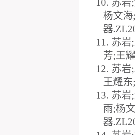
10.
苏岩
;
杨文海
器
.ZL2
11.
苏岩
;
芳
;
王
12.
苏岩
;
王耀东
13.
苏岩
;
雨
;
杨
器
.ZL2
14.
苏岩
;