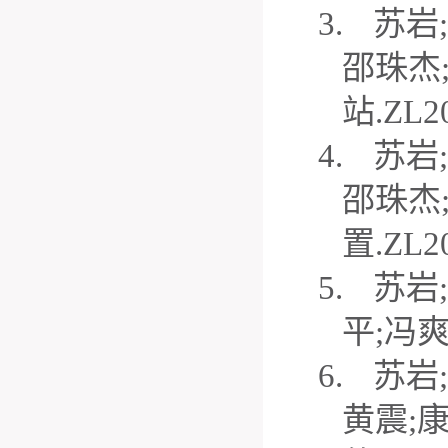
3.
苏岩
;
邵珠杰
站
.ZL2
4.
苏岩
;
邵珠杰
置
.ZL2
5.
苏岩
;
平
;
冯
6.
苏岩
;
黄震
;