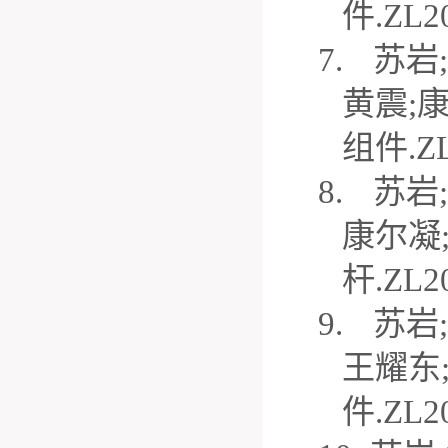
件
.ZL2
7.
苏岩
;
黄震
;
组件
.Z
8.
苏岩
;
康尔凝
杆
.ZL2
9.
苏岩
;
王耀东
件
.ZL2