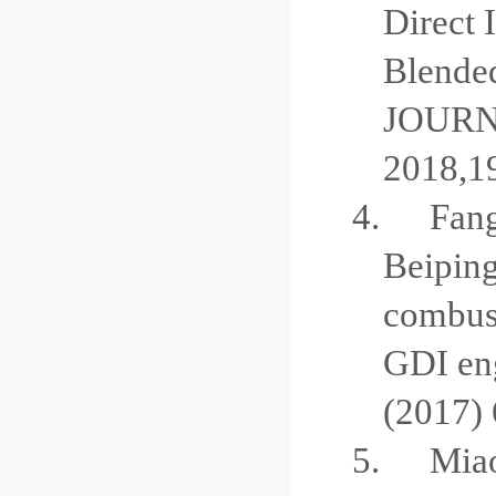
Direct 
Blende
JOURN
2018,1
4.
Fang
Beiping
combust
GDI en
(2017)
5.
Miao