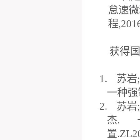
怠速微
程
,201
获得
1.
苏岩
;
一种强
2.
苏岩
;
杰
.
置
.ZL2