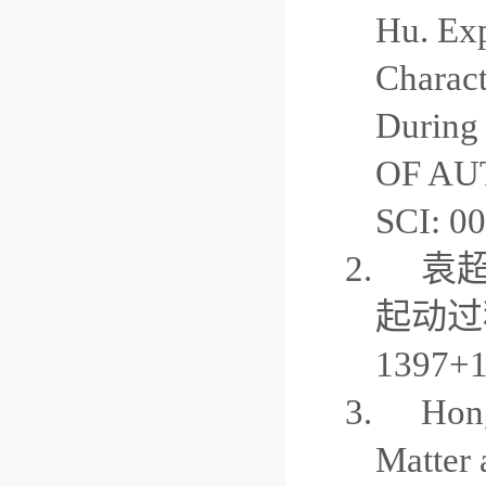
Hu. Exp
Charact
During
OF AU
SCI: 0
2.
袁
起动过
1397+1
3.
Hong
Matter 