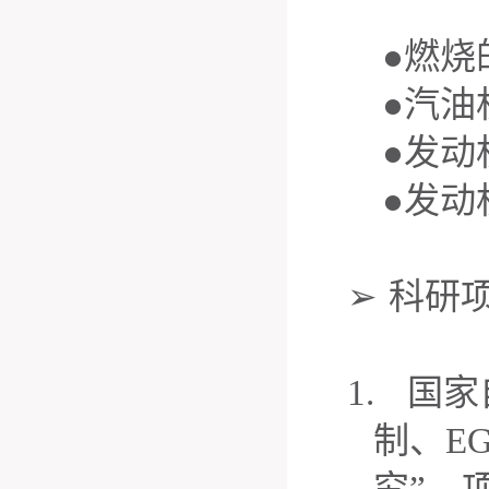
●燃烧
●汽油
●发动
●发动
➢
科研
1.
国家
制、
E
究”，