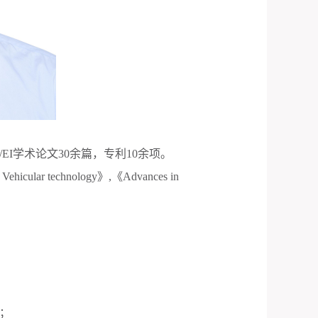
/EI
学术论文
30
余篇，专利
10
余项。
 Vehicular technology
》
,
《
Advances in
；