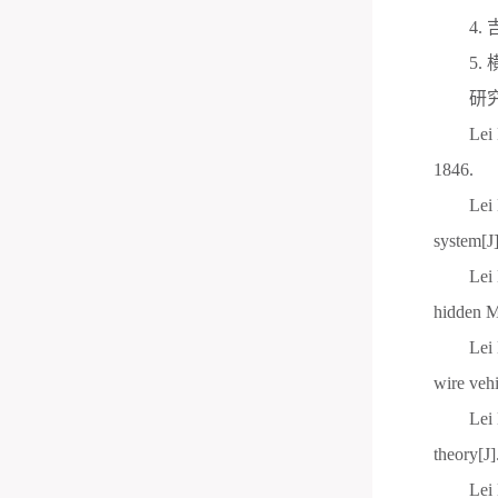
4.
5.
研
Lei
1846.
Lei
system[J
Lei
hidden M
Lei
wire vehi
Lei
theory[J]
Lei