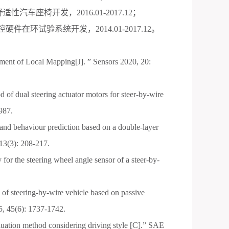
舒适性汽车座椅开发，
2016.01-2017.12
；
控硬件在环试验系统开发，
2014.01-2017.12
。
ent of Local Mapping[J].
”
Sensors 2020, 20:
d of dual steering actuator motors for steer-by-wire
987.
 and behaviour prediction based on a double-layer
13(3): 208-217.
 for the steering wheel angle sensor of a steer-by-
l of steering-by-wire vehicle based on passive
5, 45(6): 1737-1742.
luation method considering driving style [C].
”
SAE