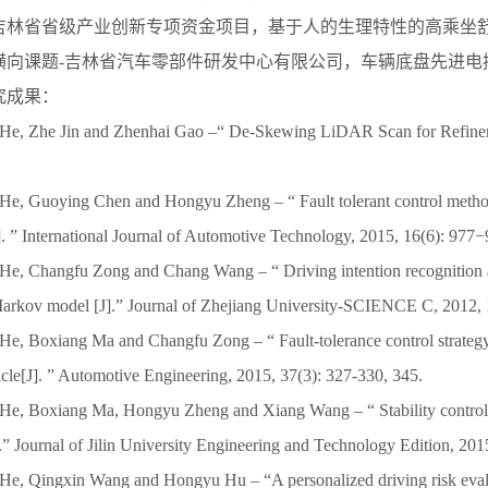
吉林省省级产业创新专项资金项目，基于人的生理特性的高乘坐
横向课题
-
吉林省汽车零部件研发中心有限公司，车辆底盘先进电
究成果：
 He, Zhe Jin and Zhenhai Gao
–“
De-Skewing LiDAR Scan for Refinem
 He, Guoying Chen and Hongyu Zheng
– “
Fault tolerant control metho
].
”
International Journal of Automotive Technology, 2015, 16(6): 977
−
 He, Changfu Zong and Chang Wang
– “
Driving intention recognition
arkov model [J].
”
Journal of Zhejiang University-SCIENCE C, 2012, 
 He, Boxiang Ma and Changfu Zong
– “
Fault-tolerance control strategy
cle[J].
”
Automotive Engineering, 2015, 37(3): 327-330, 345.
 He, Boxiang Ma, Hongyu Zheng and Xiang Wang
– “
Stability contro
.
”
Journal of Jilin University Engineering and Technology Edition, 201
 He, Qingxin Wang and Hongyu Hu
– “
A personalized driving risk eva