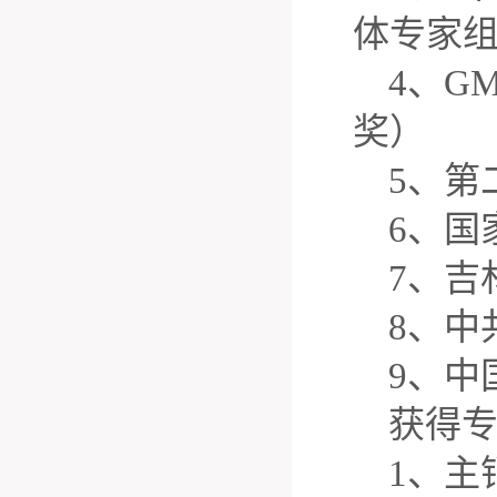
体专家
4、G
奖）
5、第
6、国
7、吉
8、中
9、中
获得
1、主