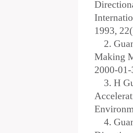
Direction
Internati
1993, 22(
2. Guan
Making M
2000-01-
3. H G
Accelerat
Environm
4. Guan