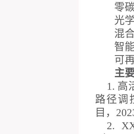
零
光
混
智
可
主
1
.
高
路径调
目，
202
2.
X