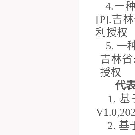
4.
一
[P].
吉林
利授权
5
.
一
吉林省
授权
代
1
.
基
V1.0,20
2.
基