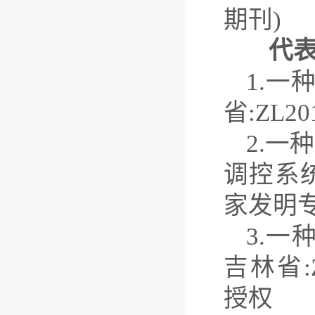
期刊
)
代
1.
一
省
:ZL20
2.
一种
调控系
家发明
3.
一
吉林省
授权