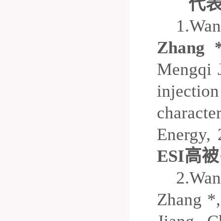
代
1.
Wan
Zhang 
Mengqi 
injectio
charact
Energy,
ESI
高被
2.
Wan
Zhang *