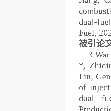
Jiang
, C
combust
dual-fu
Fuel, 20
被引论
3.
Wan
*
,
Zhiqi
Lin
, Gen
of injec
dual fue
Producti