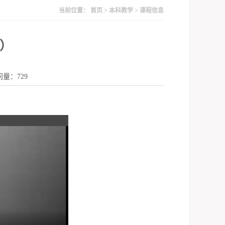
当前位置：
首页
>
本科教学
>
课程信息
8）
访问量：
729