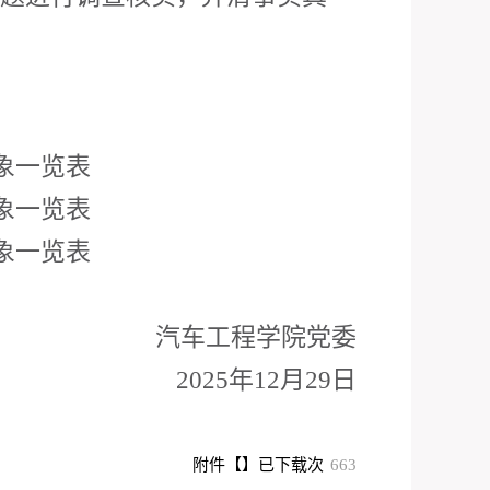
象一览表
象一览表
象一览表
汽车工程学院党委
2025
年
12
月
29
日
附件【
】已下载
次
663