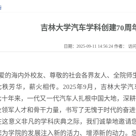
告
吉林大学汽车学科创建70周
日期：2025-09-11 14:56:24 作者： 
爱的海内外校友、尊敬的社会各界友人、全院师
七秩芳华，
薪火相传
。2025年
9月
，吉林大学汽
七十年来，一代
又一
代汽车人扎根中国大地，深耕
业领军人才和骨干力量，书写了无愧于时代的奋进
在这意义非凡的学科庆典之际，
我们诚挚
地
邀请
您
为学院的发展注入新的活力、增添新的动力。