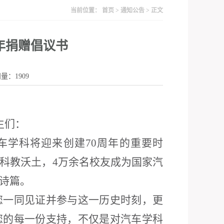
当前位置：
首页
>
通知公告
> 正文
年捐赠倡议书
访问量：
1909
生们：
车学科
将迎来
创建70周年的
重要
时
科教沃土，
4万余名校友成
为国家汽
诗篇。
您
一
同
见证并
参与
这一历史时刻
，
更
您的每一份支持，不仅是对汽车学科