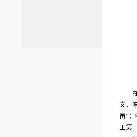
文、
员”
工第