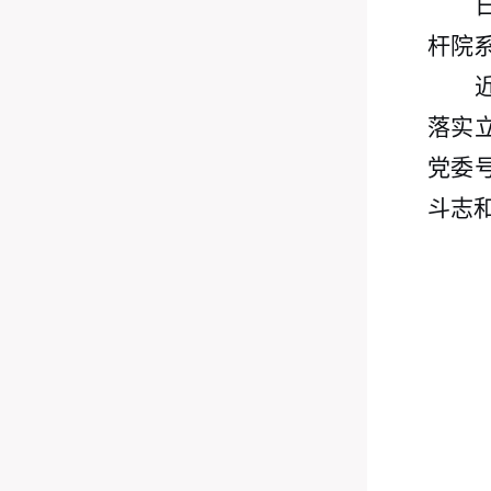
杆院
落实
党委
斗志